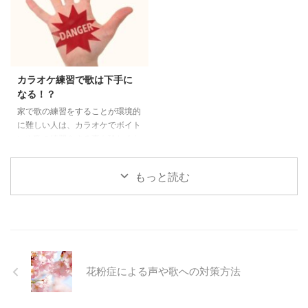
声（歌）に悪影響な『喉の痛み』
百科 音楽活動を行うボーカルの
『鼻づまり』を紹介します。 花
方で「歌ってみた」を投稿してい
粉症の声への影響 花粉症で目の
る人は非常に多いです。 「歌っ
充血・鼻水などの症状が生じ体力
てみた」というとニコニコ動画の
を大きく削られます。 さらに生
イメージが強いですが、Youtube
活全体のパフォーマンスが落ち、
やtwitter動画、Instagramなどの
カラオケ練習で歌は下手に
物事への集中力がなくなります。
サービスで行われ、プラットフォ
なる！？
では、歌や発声にはどのように影
ームが多様化する時代になりまし
家で歌の練習をすることが環境的
響するのでしょうか？ 花粉症の
た。 歌ってみた動画のヒットか
に難しい人は、カラオケでボイト
アレルギー反応として、ほとんど
らメジャーデビューにつながった
レや歌の練習をする事も珍しくな
の人がひどい鼻づまりの症状にな
り、プロの世界での活動のきっ ...
いと思います。 私は以前まで
...
「カラオケで練習するならエコー
もっと読む
を切って練習してください」と教
えていました。 自分の声を正し
く認識するには、エコーが邪魔に
なってしまうからです。 しか
し、最近ふとしたことでカラオケ
で歌う機会があり、あることに気
がついてから「カラオケのマイク
花粉症による声や歌への対策方法
を使用して練習しないでくださ
い」と教えるようになりました。
今回は、カラオケでのボイストレ