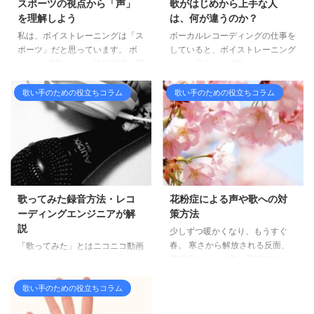
スポーツの視点から「声」
歌がはじめから上手な人
を理解しよう
は、何が違うのか？
私は、ボイストレーニングは「ス
ボーカルレコーディングの仕事を
ポーツ」だと思っています。 ボ
していると、ボイストレーニング
イトレに関わらず、技術習得に関
など一切うけた経験がないのに、
連する分野で結果を得られていな
驚くほど歌が上手な人っていま
い人は「スポーツ的な視点」が欠
す。 「才能」と言ってしまえば
歌い手のための役立ちコラム
歌い手のための役立ちコラム
落しているように感じます。 練
それまでですが、多く出会ってい
習は、正しく行えば誰でも必ず結
るうちに、この種類の人たちの傾
果を出すことができます。 ボイ
向がわかってきましたので、紹介
ストレーニングや歌、発声は一体
したいと思います。 これらの傾
何が難しくて、できない人は何が
向を踏まえて自分の学び方を見直
間違っているのか？ 誰にでもわ
せば、その要素を自分のトレーニ
かりやすいように解説します。
ングに活かせるかもしれません。
歌ってみた録音方法・レコ
花粉症による声や歌への対
頭で学び、体で理解する まず、
普段から声が大きく、抜けがいい
ーディングエンジニアが解
策方法
ボイストレーニングの目的を「正
普段声が大きい人って、最初から
説
少しずつ暖かくなり、もうすぐ
しい発声の習得」に絞ってみまし
腹式呼吸ができている場合がほと
春。 寒さから解放される反面、
ょう。 声を出す、という動作は
んどです。 大きい声を出すには
「歌ってみた」とはニコニコ動画
花粉症の人には辛い季節です。
実はとてもシンプルで、数でいう
呼吸量を増やさなければならず ...
のカテゴリタグの一つ。 自らの
花粉症は声に大きな悪影響があ
...
歌声を動画に収めて投稿したも
り、ボーカリストには死活問題。
の。 歌ってみたとは (ウタッテミ
歌い手のための役立ちコラム
今回は、花粉症のメカニズムと、
タとは) [単語記事] - ニコニコ大