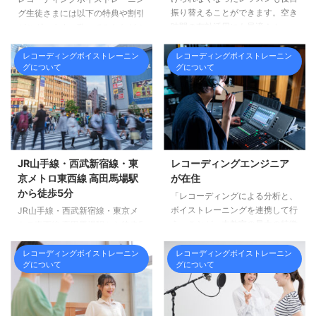
振り替えることができます。空き
グ生徒さまには以下の特典や割引
時間の有効活用にも最適！ レッ
がございます。歌ってみたなどの
スン前日の20：00までのご連絡
ネット活動・ライブ活動・グッズ
であれば、無償振替レッスンを対
系・配信など様々なサービスが受
レコーディングボイストレーニン
レコーディングボイストレーニン
グについて
グについて
応いたします。メール・フォー
けられます。詳しくは担当トレー
ム・ラインにてご連絡お願いいた
ナーにご確認ください。 レコー
します。当日キャンセルの場合、
ディング(表示価格より10%引き)
キャンセル料金として50%を、レ
通常料金3,500円/1時間(エンジニ
ッスン時間を過ぎてのキャンセル
ア付き) ＞＞ 特典価格3,150円に
の場合は100%の料金をキャンセ
なります。通常料金10,000円/3
ル料金をお願いしております。キ
時間(エンジニア付き) ＞＞ 特典
JR山手線・西武新宿線・東
レコーディングエンジニア
ャンセル分50％は翌月に振替い
価格9,000円になります。詳しく
京メトロ東西線 高田馬場駅
が在住
たします。
はやすろくのWEBサイトをご覧
から徒歩5分
「レコーディングによる分析と、
ください。 MIX(表示価格より
ボイストレーニングを連携して行
10%引き) ボーカル ...
JR山手線・西武新宿線・東京メ
う」ことが、本教室の最大の特徴
トロ東西線 高田馬場駅から徒歩5
です。 本教室は、レコーディン
分の好立地です。新宿駅から4
グスタジオと提携しており、教室
分・池袋駅から4分・渋谷から10
レコーディングボイストレーニン
レコーディングボイストレーニン
グについて
グについて
にはプロのレコーディングエンジ
分という主要駅からも近く通学も
ニアと、レコーディング環境が常
便利です。 東京都豊島区高田3-
備されています。良質なボイスト
19-12 当日の緊急連絡は、080-
レーニングのレッスンの提供はも
4342-4946までお願いいたしま