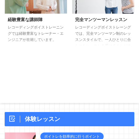
ちろん、レコーディングエンジニ
す。
アや作曲家の視点からも、あなた
の歌についての多くの気づきを得
経験豊富な講師陣
完全マンツーマンレッスン
ることができます。 ボイストレ
レコーディングボイストレーニン
レコーディングボイストレーング
ーニングとプロのレコーディング
グでは経験豊富なトレーナー・エ
では、完全マンツーマン制のレッ
を組み合わせるアプローチは、他
ンジニアが在籍しています。
スンスタイルで、一人ひとりに合
の教室にはどこにもありません。
わせたレッスンを受けることがで
この方法は、あなたの歌や声質の
きます。 『歌を歌う』という事
...
の『仕組み』を知っていますか？
ただ単純に何となく歌っていては
上手くなりません。 などなど、
悩みは様々だと思いますが、一つ
一つのhow toを知ることが大切
です。 当スクールではメジャー
経験のある現役ミュージシャンの
トレーナーが独自のメソッドに基
づき、声を出す、歌を歌う事のコ
ツを理論的になお且つ分かりやす
体験レッスン
く指導していきます。実践で使え
る歌唱力やパフォーマンス力 ...
ボイトレを効率的に行うポイント